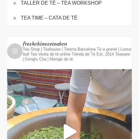
TALLER DE TÉ – TEA WORKSHOP
TEA TIME – CATA DE TÉ
freshchineseteabcn
Tea Shop | Teahouse | Tetería Barcelona
Té a granel | Loose
leaf Tea
Venta de té online
Tienda de Té Est. 2014
Teaware
| Gongfu Cha | Menaje de té