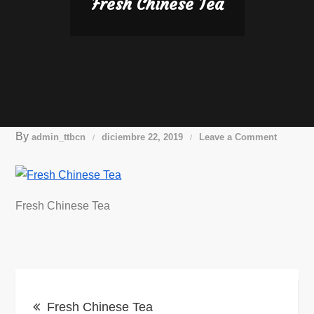
Fresh Chinese Tea
By
on
admin_ttbcn
diciembre 22, 2019
Leave a Comment
Fresh
Chinese
Tea
Fresh Chinese Tea
Navegación
Fresh Chinese Tea