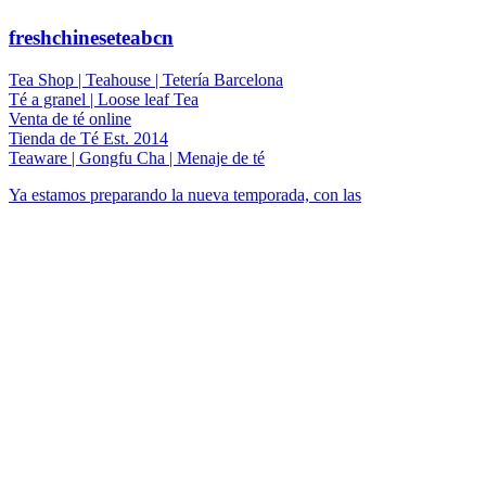
freshchineseteabcn
Tea Shop | Teahouse | Tetería Barcelona
Té a granel | Loose leaf Tea
Venta de té online
Tienda de Té Est. 2014
Teaware | Gongfu Cha | Menaje de té
Ya estamos preparando la nueva temporada, con las