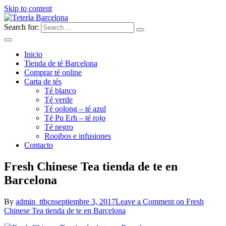
Skip to content
Search for:
Tienda de té Tetería en Barcelona: té rojo, té verde, té blanco, té
Tetería Barcelona | Tienda de Te
Oolong, Rooibos, accesorios de té y más | Botiga de te a Barcelona:
te vermell, te verd, te blanc, te Oolong, Rooibos, accessoris de te i
Inicio
Online
més | Tea Shop in Barcelona: red tea, green tea, white tea, Oolong
Tienda de té Barcelona
tea, Rooibos, tea accessories and more
Comprar té online
Carta de tés
Té blanco
Té verde
Té oolong – té azul
Té Pu Erh – té rojo
Té negro
Rooibos e infusiones
Contacto
Fresh Chinese Tea tienda de te en
Barcelona
By
admin_ttbcn
septiembre 3, 2017
Leave a Comment
on Fresh
Chinese Tea tienda de te en Barcelona