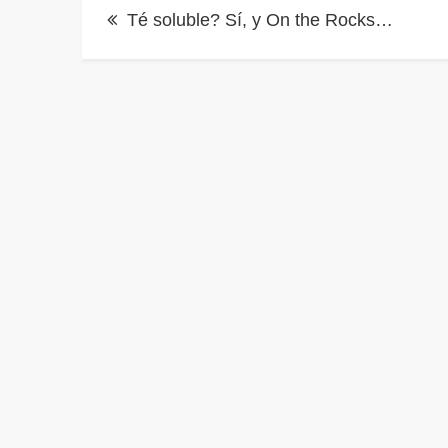
Navegación
Té soluble? Sí, y On the Rocks…
de
entradas