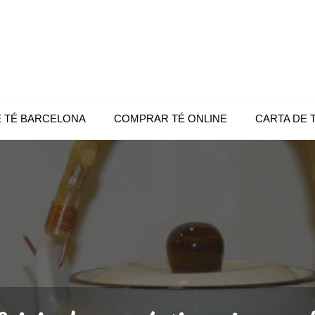
|
té
 |
E TÉ BARCELONA
COMPRAR TÉ ONLINE
CARTA DE 
c,
e
op
a,