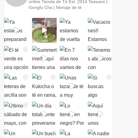
online
Tienda de Té Est. 2014
Teaware |
Gongfu Cha | Menaje de té