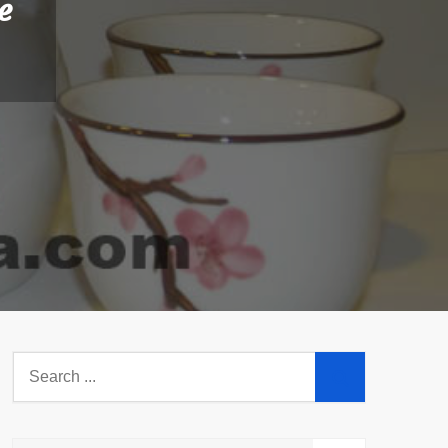
e
Search
for: