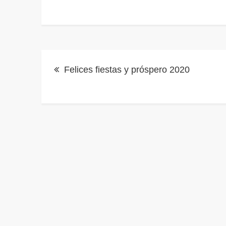
Navegación
Felices fiestas y próspero 2020
de
entradas