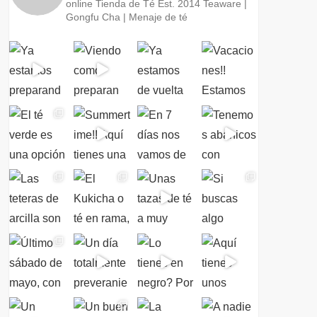
online
Tienda de Té Est. 2014
Teaware |
Gongfu Cha | Menaje de té