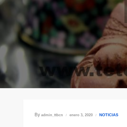
By
NOTICIAS
admin_ttbcn
enero 3, 2020