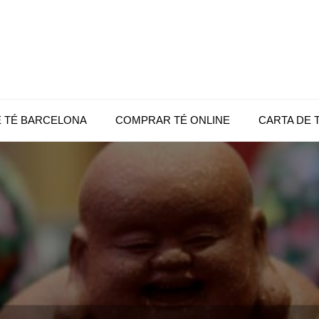
|
té
 |
E TÉ BARCELONA
COMPRAR TÉ ONLINE
CARTA DE 
c,
e
op
a,