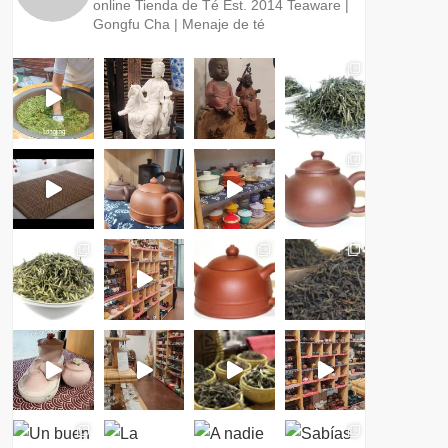
online
Tienda de Té Est. 2014
Teaware |
Gongfu Cha | Menaje de té