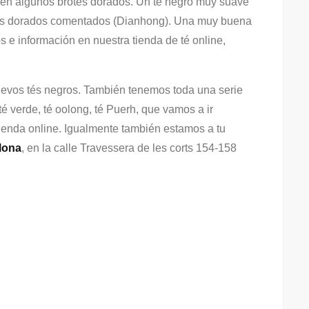
den algunos brotes dorados. Un té negro muy suave
otes dorados comentados (Dianhong). Una muy buena
s e información en nuestra tienda de té online,
uevos tés negros. También tenemos toda una serie
té verde, té oolong, té Puerh, que vamos a ir
tienda online. Igualmente también estamos a tu
lona
, en la calle Travessera de les corts 154-158
.