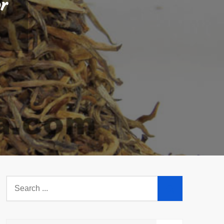
r
Search
for: