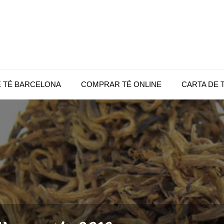
|
té
 |
E TÉ BARCELONA
COMPRAR TÉ ONLINE
CARTA DE 
c,
e
op
a,