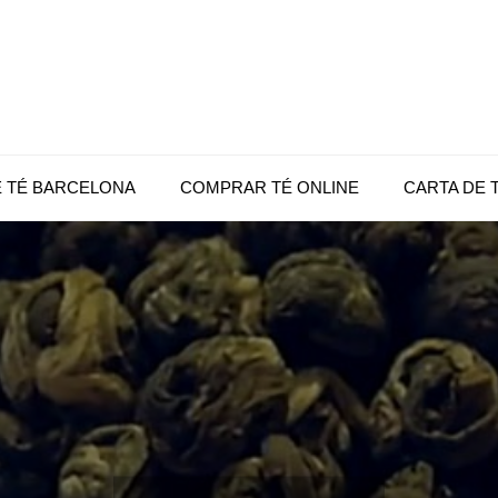
|
té
 |
E TÉ BARCELONA
COMPRAR TÉ ONLINE
CARTA DE 
c,
e
op
a,