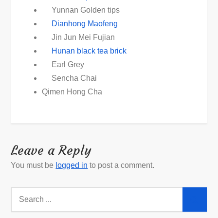
Yunnan Golden tips
Dianhong Maofeng
Jin Jun Mei Fujian
Hunan black tea brick
Earl Grey
Sencha Chai
Qimen Hong Cha
Leave a Reply
You must be
logged in
to post a comment.
Search
for: