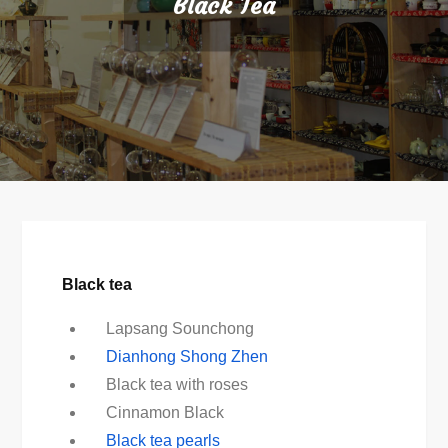
Black Tea
Black tea
Lapsang Sounchong
Dianhong Shong Zhen
Black tea with roses
Cinnamon Black
Black tea pearls