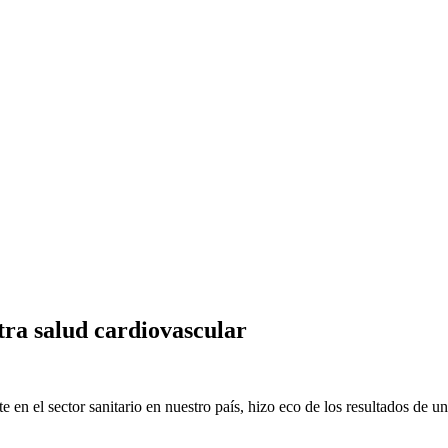
ong, Rooibos, accesorios de té y más | Botiga de te a Barcelona: te vermel
e Online
, tea accessories and more
stra salud cardiovascular
en el sector sanitario en nuestro país, hizo eco de los resultados de un 