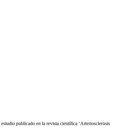
l, te verd, te blanc, te Oolong, Rooibos, accessoris de te i més | Tea
estudio publicado en la revista científica ‘Arteriosclerosis