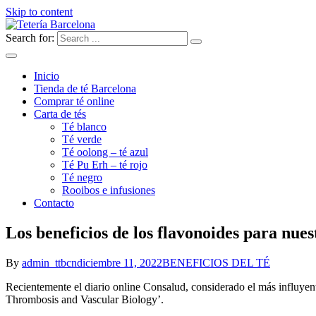
Skip to content
Search for:
Tienda de té Tetería en Barcelona: té rojo, té verde, té blanco, té Ool
Tetería Barcelona | Tienda de T
Shop in Barcelona: red tea, green tea, white tea, Oolong tea, Rooibos
Inicio
Tienda de té Barcelona
Comprar té online
Carta de tés
Té blanco
Té verde
Té oolong – té azul
Té Pu Erh – té rojo
Té negro
Rooibos e infusiones
Contacto
Los beneficios de los flavonoides para nue
By
admin_ttbcn
diciembre 11, 2022
BENEFICIOS DEL TÉ
Recientemente el diario online Consalud, considerado el más influyente 
Thrombosis and Vascular Biology’.