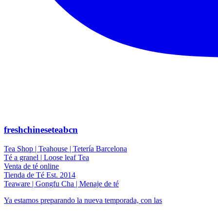
freshchineseteabcn
Tea Shop | Teahouse | Tetería Barcelona
Té a granel | Loose leaf Tea
Venta de té online
Tienda de Té Est. 2014
Teaware | Gongfu Cha | Menaje de té
Ya estamos preparando la nueva temporada, con las