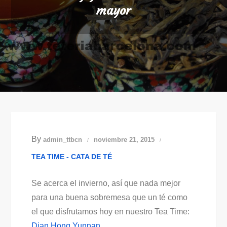
mayor
By
admin_ttbcn
noviembre 21, 2015
TEA TIME - CATA DE TÉ
Se acerca el invierno, así que nada mejor
para una buena sobremesa que un té como
el que disfrutamos hoy en nuestro Tea Time:
Dian Hong Yunnan
.