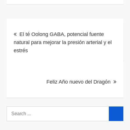
Navegación
El té Oolong GABA, potencial fuente
de
natural para mejorar la presión arterial y el
estrés
entradas
Feliz Año nuevo del Dragón
Search
for: