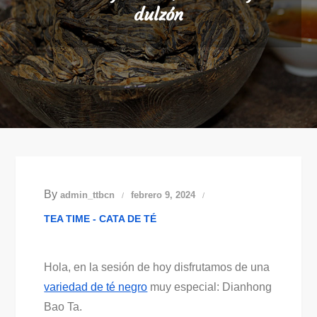
dulzón
By
admin_ttbcn
febrero 9, 2024
TEA TIME - CATA DE TÉ
Hola, en la sesión de hoy disfrutamos de una
variedad de té negro
muy especial: Dianhong
Bao Ta.