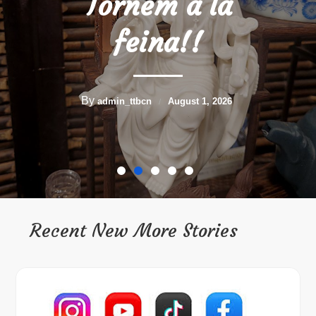
Vacances!!
By
admin_ttbcn
July 3, 2026
Recent New More Stories