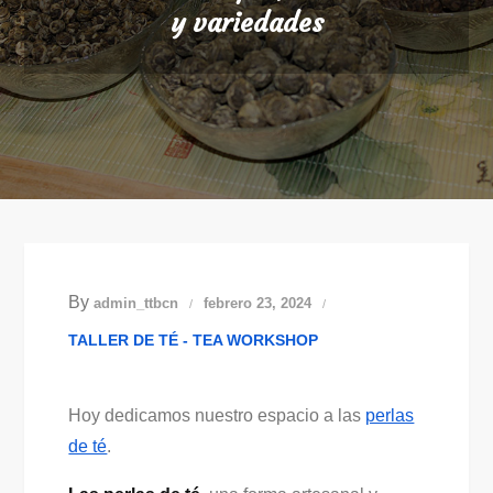
y variedades
By
admin_ttbcn
febrero 23, 2024
TALLER DE TÉ - TEA WORKSHOP
Hoy dedicamos nuestro espacio a las
perlas
de té
.